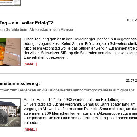
11.08.
Tag – ein "voller Erfolg"?
en Gefühle beim Aktionstag in den Mensen
Einen Tag lang gab es in den Heidelberger Mensen nur vegetarisch
oder gar vegane Kost. Keine Salami-Brötchen, kein Schweineschnitz
Mit diesem Aktionstag wollte das Studentenwerk in Zusammenarbeit
der Albert-Schweitzer-Stiftung die Studenten von einem bewusstere
Essverhalten überzeugen.
[mehr...]
22.07.
umstamm schweigt
tmob zum Gedenken an die Bücherverbrenunng traf größtenteils auf Ignoranz
Am 17. Mai und 17. Juli 1933 wurden auf dem Heidelberger
Universitätsplatz Bücher verbrannt. Genau 80 Jahre später fand am
vergangen Mittwoch auf demselben Platz ein Smartmob statt, um da
zu erinnern. 200 Menschen kamen aus allen Altersgruppen zusam
– Organisator Dietrich Harth von der Bürgerstiftung ist dennoch nicht
zufrieden.
[mehr...]