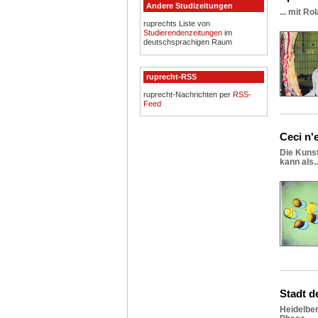
Andere Studizeitungen
... mit R
ruprechts Liste von
Studierendenzeitungen
im
deutschsprachigen Raum
ruprecht-RSS
ruprecht-Nachrichten per
RSS-
Feed
Ceci n'e
Die Kuns
kann als..
Stadt d
Heidelber