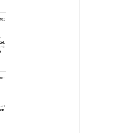
2013
e
el.
 mit
n
2013
ran
men