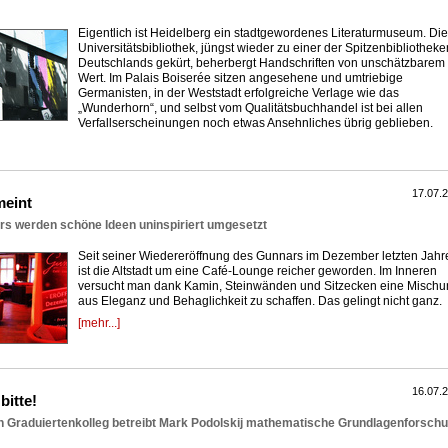
Eigentlich ist Heidelberg ein stadtgewordenes Literaturmuseum. Die
Universitätsbibliothek, jüngst wieder zu einer der Spitzenbibliotheke
Deutschlands gekürt, beherbergt Handschriften von unschätzbarem
Wert. Im Palais Boiserée sitzen angesehene und umtriebige
Germanisten, in der Weststadt erfolgreiche Verlage wie das
„Wunderhorn“, und selbst vom Qualitätsbuchhandel ist bei allen
Verfallserscheinungen noch etwas Ansehnliches übrig geblieben.
17.07.
meint
rs werden schöne Ideen uninspiriert umgesetzt
Seit seiner Wiedereröffnung des Gunnars im Dezember letzten Jahr
ist die Altstadt um eine Café-Lounge reicher geworden. Im Inneren
versucht man dank Kamin, Steinwänden und Sitzecken eine Misch
aus Eleganz und Behaglichkeit zu schaffen. Das gelingt nicht ganz.
[mehr...]
16.07.
bitte!
 Graduiertenkolleg betreibt Mark Podolskij mathematische Grundlagenforsch