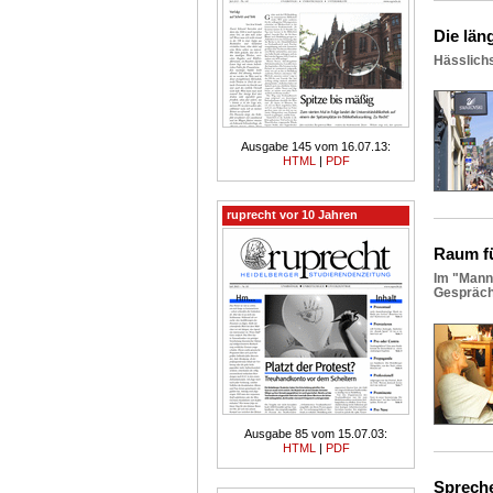
Die län
Hässlichs
Ausgabe 145 vom 16.07.13:
HTML
|
PDF
ruprecht vor 10 Jahren
Raum fü
Im "Mann
Gespräc
Ausgabe 85 vom 15.07.03:
HTML
|
PDF
Spreche