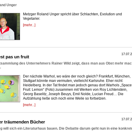
oland Unger
Metzger Roland Unger spricht über Schlachten, Evolution und
Vegetarier.
[mehr...]
17.07.
st pas un fruit
tsammlung des Unternehmers Rainer Wild zeigt, dass man aus Obst mehr ma
.
Der nächste Warhol, wo wäre der noch gleich? Frankfurt, München,
Stuttgart könnte man vermuten, vielleicht Karlsruhe. Eher nicht:
Heidelberg. In der Tat findet man jedoch genau dort Warhols „Space
Fruit: Lemon“ (Foto) zusammen mit Werken von Roy Lichtenstein,
Georg Baselitz, Joseph Beuys, Emil Nolde, Lucian Freud… Die
Aufzählung ließe sich noch eine Weile so fortsetzen.
[mehr...]
17.07.
er träumenden Bücher
g will sich ein Literaturhaus bauen. Die Debatte darum geht nun in eine konkret