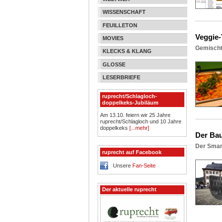
WISSENSCHAFT
FEUILLETON
Veggie-
MOVIES
Gemischt
KLECKS & KLANG
GLOSSE
LESERBRIEFE
ruprecht/Schlagloch-
doppelkeks-Jubiläum
Am 13.10. feiern wir 25 Jahre
ruprecht/Schlagloch und 10 Jahre
doppelkeks
[...mehr]
Der Ba
Der Smar
ruprecht auf Facebook
Unsere
Fan-Seite
Der aktuelle ruprecht