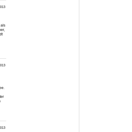
2013
 als
er,
dt
2013
ee.
ter
n
2013