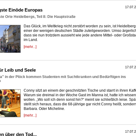
17.07.
gste Einöde Europas
te Orte Heidelbergs, Teil 8: Die Hauptstraße
Das Glück, im Weltkrieg nicht zerstört worden zu sein, ist Heidelberg
einer der wenigen deutschen Städte zuteilgeworden. Umso ärgerlich
dass sie nun trotzdem aussieht wie jede andere Mittel- oder Großsta
im Land.
[mehr...]
17.07.
r Leib und Seele
a" in der Plöck kommen Studenten mit Suchtkranken und Bedürftigen ins
h
Conny sitzt an einem der geschnitzten Tische und starrt in ihren Kaff
Warum sie dreimal in der Woche Gast im Manna ist, hatte ich wissen
wollen. „Wo soll ich denn sonst hin?“ meint sie schließlich leise. Spä
stellt sich heraus, dass die 68-jährige gar nicht Conny heißt, sonder
Barbara. Oder Micheline.
[mehr...]
17.07.
n über den Tod...