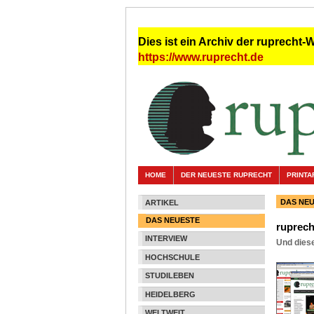
Dies ist ein Archiv der ruprecht-
https://www.ruprecht.de
HOME
DER NEUESTE RUPRECHT
PRINTA
DAS NE
ARTIKEL
DAS NEUESTE
ruprech
INTERVIEW
Und diese
HOCHSCHULE
STUDILEBEN
HEIDELBERG
WELTWEIT