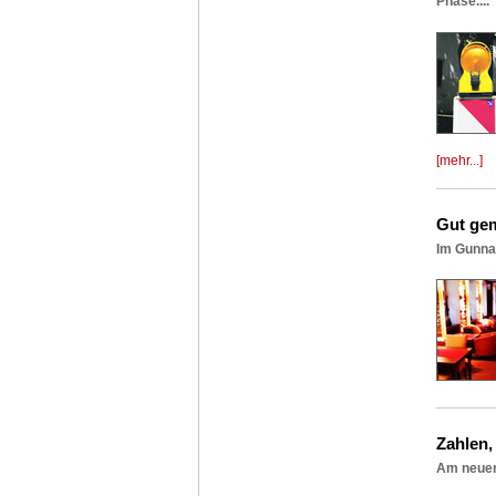
Phase....
[mehr...]
Gut ge
Im Gunna
Zahlen, 
Am neuen