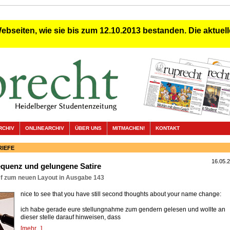
Webseiten, wie sie bis zum 12.10.2013 bestanden. Die aktuelle
RCHIV
ONLINEARCHIV
ÜBER UNS
MITMACHEN!
KONTAKT
IEFE
16.05.
quenz und gelungene Satire
ef zum neuen Layout in Ausgabe 143
nice to see that you have still second thoughts about your name change:
ich habe gerade eure stellungnahme zum gendern gelesen und wollte an
dieser stelle darauf hinweisen, dass
[mehr...]