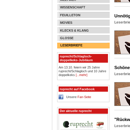
WISSENSCHAFT
FEUILLETON
Unnötig
Leserbri
MOVIES
KLECKS & KLANG
GLOSSE
LESERBRIEFE
ruprecht/Schlagloch-
doppelkeks-Jubiläum
Schöne
Am 13.10. feiern wir 25 Jahre
ruprecht/Schlagloch und 10 Jahre
Leserbri
doppelkeks
[...mehr]
ruprecht auf Facebook
Unsere
Fan-Seite
Der aktuelle ruprecht
"Rückw
Leserbri