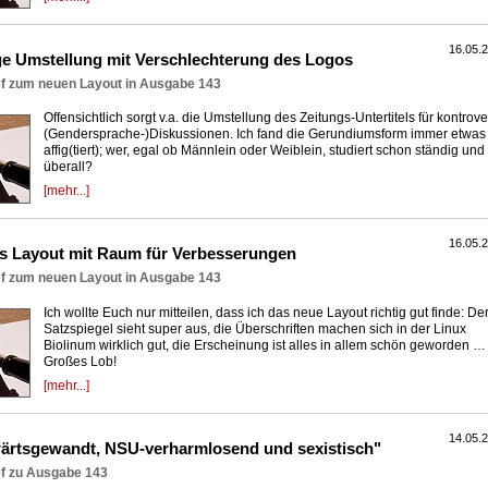
16.05.
e Umstellung mit Verschlechterung des Logos
ef zum neuen Layout in Ausgabe 143
Offensichtlich sorgt v.a. die Umstellung des Zeitungs-Untertitels für kontrov
(Gendersprache-)Diskussionen. Ich fand die Gerundiumsform immer etwas
affig(tiert); wer, egal ob Männlein oder Weiblein, studiert schon ständig und
überall?
[mehr...]
16.05.
s Layout mit Raum für Verbesserungen
ef zum neuen Layout in Ausgabe 143
Ich wollte Euch nur mitteilen, dass ich das neue Layout richtig gut finde: De
Satzspiegel sieht super aus, die Überschriften machen sich in der Linux
Biolinum wirklich gut, die Erscheinung ist alles in allem schön geworden …
Großes Lob!
[mehr...]
14.05.
ärtsgewandt, NSU-verharmlosend und sexistisch"
ef zu Ausgabe 143