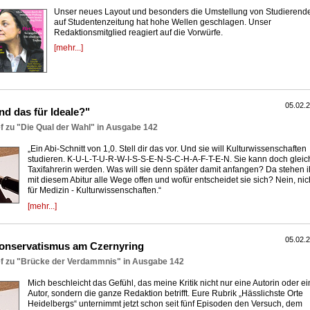
Unser neues Layout und besonders die Umstellung von Studierend
auf Studentenzeitung hat hohe Wellen geschlagen. Unser
Redaktionsmitglied reagiert auf die Vorwürfe.
[mehr...]
05.02.
nd das für Ideale?"
f zu "Die Qual der Wahl" in Ausgabe 142
„Ein Abi-Schnitt von 1,0. Stell dir das vor. Und sie will Kulturwissenschaften
studieren. K-U-L-T-U-R-W-I-S-S-E-N-S-C-H-A-F-T-E-N. Sie kann doch gleic
Taxifahrerin werden. Was will sie denn später damit anfangen? Da stehen i
mit diesem Abitur alle Wege offen und wofür entscheidet sie sich? Nein, nic
für Medizin - Kulturwissenschaften.“
[mehr...]
05.02.
onservatismus am Czernyring
ef zu "Brücke der Verdammnis" in Ausgabe 142
Mich beschleicht das Gefühl, das meine Kritik nicht nur eine Autorin oder e
Autor, sondern die ganze Redaktion betrifft. Eure Rubrik „Hässlichste Orte
Heidelbergs“ unternimmt jetzt schon seit fünf Episoden den Versuch, dem