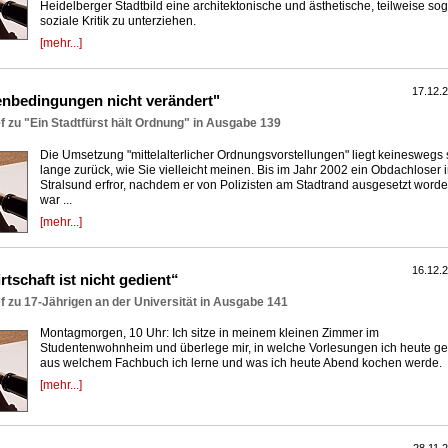
Heidelberger Stadtbild eine architektonische und ästhetische, teilweise so
soziale Kritik zu unterziehen.
[mehr...]
17.12.
nbedingungen nicht verändert"
f zu "Ein Stadtfürst hält Ordnung" in Ausgabe 139
Die Umsetzung "mittelalterlicher Ordnungsvorstellungen" liegt keineswegs 
lange zurück, wie Sie vielleicht meinen. Bis im Jahr 2002 ein Obdachloser 
Stralsund erfror, nachdem er von Polizisten am Stadtrand ausgesetzt word
war ...
[mehr...]
16.12.
rtschaft ist nicht gedient“
f zu 17-Jährigen an der Universität in Ausgabe 141
Montagmorgen, 10 Uhr: Ich sitze in meinem kleinen Zimmer im
Studentenwohnheim und überlege mir, in welche Vorlesungen ich heute ge
aus welchem Fachbuch ich lerne und was ich heute Abend kochen werde.
[mehr...]