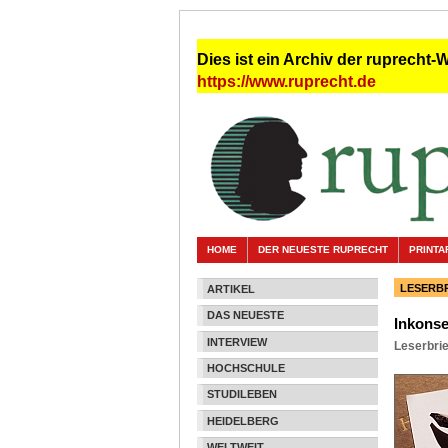
Dies ist ein Archiv der ruprecht-
https://www.ruprecht.de
HOME
DER NEUESTE RUPRECHT
PRINTA
LESERBR
ARTIKEL
DAS NEUESTE
Inkonse
INTERVIEW
Leserbri
HOCHSCHULE
STUDILEBEN
HEIDELBERG
WELTWEIT