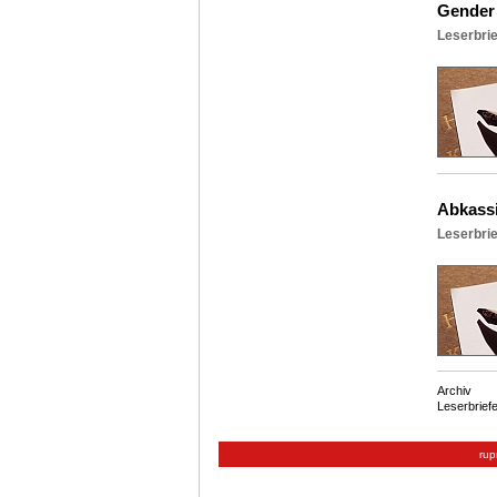
Gender 
Leserbri
Abkassi
Leserbrie
Archiv
Leserbrief
rup