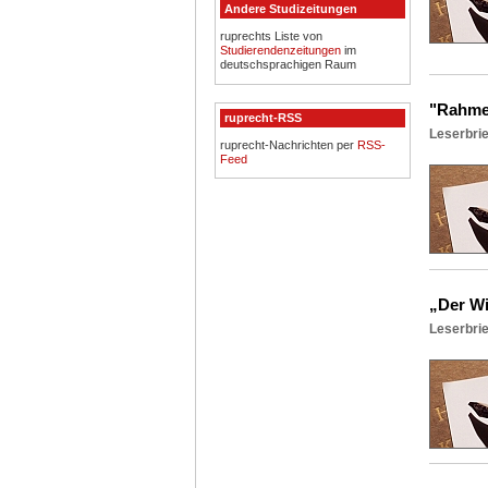
Andere Studizeitungen
ruprechts Liste von
Studierendenzeitungen
im
deutschsprachigen Raum
"Rahme
ruprecht-RSS
Leserbrie
ruprecht-Nachrichten per
RSS-
Feed
„Der Wi
Leserbrie