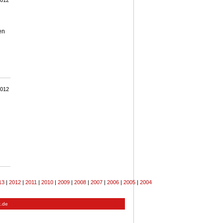
2012
en
2012
13
|
2012
|
2011
|
2010
|
2009
|
2008
|
2007
|
2006
|
2005
|
2004
t.de