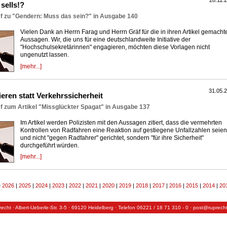
28.11.
sells!?
ef zu "Gendern: Muss das sein?" in Ausgabe 140
Vielen Dank an Herrn Farag und Herrn Gräf für die in ihren Artikel gemacht
Aussagen. Wir, die uns für eine deutschlandweite Initiative der
"Hochschulsekretärinnen" engagieren, möchten diese Vorlagen nicht
ungenutzt lassen.
[mehr...]
31.05.
eren statt Verkehrssicherheit
f zum Artikel "Missglückter Spagat" in Ausgabe 137
Im Artikel werden Polizisten mit den Aussagen zitiert, dass die vermehrten
Kontrollen von Radfahren eine Reaktion auf gestiegene Unfallzahlen seien
und nicht "gegen Radfahrer" gerichtet, sondern "für ihre Sicherheit"
durchgeführt würden.
[mehr...]
e
2026
|
2025
|
2024
|
2023
|
2022
|
2021
|
2020
|
2019
|
2018
|
2017
|
2016
|
2015
|
2014
|
20
recht · Albert-Ueberle-Str. 3-5 · 69120 Heidelberg · Telefon 06221 / 18 71 310 - 0 · post@ruprech