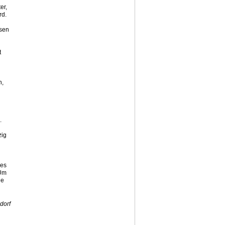
er,
rd.
isen
t
h,
.
zig
ies
 Um
ie
dorf