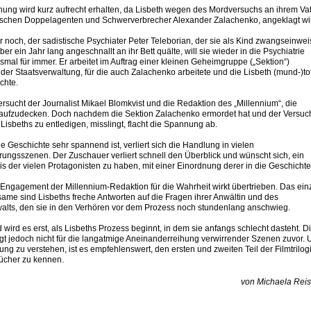
ung wird kurz aufrecht erhalten, da Lisbeth wegen des Mordversuchs an ihrem Vat
schen Doppelagenten und Schwerverbrecher Alexander Zalachenko, angeklagt wi
 noch, der sadistische Psychiater Peter Teleborian, der sie als Kind zwangseinwe
ber ein Jahr lang angeschnallt an ihr Bett quälte, will sie wieder in die Psychiatrie
esmal für immer. Er arbeitet im Auftrag einer kleinen Geheimgruppe („Sektion“)
 der Staatsverwaltung, für die auch Zalachenko arbeitete und die Lisbeth (mund-)to
chte.
ersucht der Journalist Mikael Blomkvist und die Redaktion des „Millennium“, die
aufzudecken. Doch nachdem die Sektion Zalachenko ermordet hat und der Versuc
Lisbeths zu entledigen, misslingt, flacht die Spannung ab.
e Geschichte sehr spannend ist, verliert sich die Handlung in vielen
ungsszenen. Der Zuschauer verliert schnell den Überblick und wünscht sich, ein
is der vielen Protagonisten zu haben, mit einer Einordnung derer in die Geschichte
Engagement der Millennium-Redaktion für die Wahrheit wirkt übertrieben. Das ein
same sind Lisbeths freche Antworten auf die Fragen ihrer Anwältin und des
alts, den sie in den Verhören vor dem Prozess noch stundenlang anschwieg.
wird es erst, als Lisbeths Prozess beginnt, in dem sie anfangs schlecht dasteht. D
gt jedoch nicht für die langatmige Aneinanderreihung verwirrender Szenen zuvor.
ung zu verstehen, ist es empfehlenswert, den ersten und zweiten Teil der Filmtrilog
ücher zu kennen.
von Michaela Reis