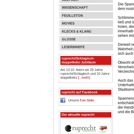
Die Spann
WISSENSCHAFT
dem russi
FEUILLETON
Schlimmer
ließ und ü
MOVIES
holen, di
innerhalb
KLECKS & KLANG
sehen mö
GLOSSE
Derweil v
LESERBRIEFE
Wahrheit 
sich auch 
ruprecht/Schlagloch-
Obwohl di
doppelkeks-Jubiläum
Verschwör
Am 13.10. feiern wir 25 Jahre
Verzeichn
ruprecht/Schlagloch und 10 Jahre
doppelkeks
[...mehr]
Auch das 
Unterhalt
Staatsanw
ruprecht auf Facebook
Spannend 
Unsere
Fan-Seite
entschädi
die Handl
und die B
Der aktuelle ruprecht