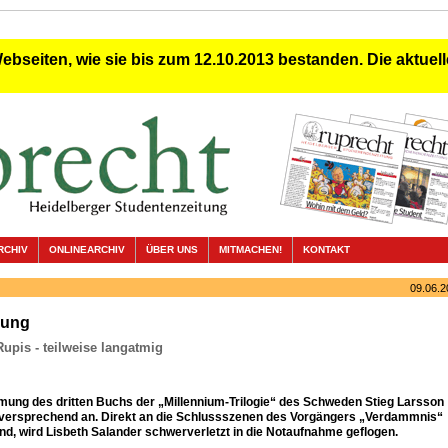
Webseiten, wie sie bis zum 12.10.2013 bestanden. Die aktuelle
RCHIV
ONLINEARCHIV
ÜBER UNS
MITMACHEN!
KONTAKT
09.06.2
bung
Rupis - teilweise langatmig
lmung des dritten Buchs der „Millennium-Trilogie“ des Schweden Stieg Larsson
elversprechend an. Direkt an die Schlussszenen des Vorgängers „Verdammnis“
d, wird Lisbeth Salander schwerverletzt in die Notaufnahme geflogen.