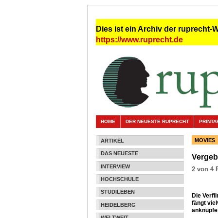
Dies ist ein Archiv der ruprecht-
https://www.ruprecht.de
HOME
DER NEUESTE RUPRECHT
PRINTA
MOVIES
ARTIKEL
DAS NEUESTE
Verge
INTERVIEW
2 von 4 
HOCHSCHULE
STUDILEBEN
Die Verfi
fängt vi
HEIDELBERG
anknüpfen
WELTWEIT