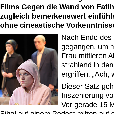
Films Gegen die Wand von Fatih 
zugleich bemerkenswert einfüh
ohne cineastische Vorkenntniss
Nach Ende des S
gegangen, um mi
Frau mittleren A
strahlend in de
ergriffen: „Ach,
Dieser Satz gehö
Inszenierung vo
Vor gerade 15 Mi
Sibel auf einem Podest mitten auf