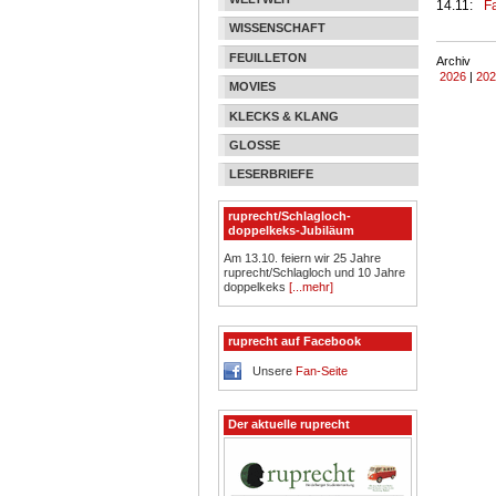
14.11:
Fa
WISSENSCHAFT
FEUILLETON
Archiv
2026
|
202
MOVIES
KLECKS & KLANG
GLOSSE
LESERBRIEFE
ruprecht/Schlagloch-
doppelkeks-Jubiläum
Am 13.10. feiern wir 25 Jahre
ruprecht/Schlagloch und 10 Jahre
doppelkeks
[...mehr]
ruprecht auf Facebook
Unsere
Fan-Seite
Der aktuelle ruprecht