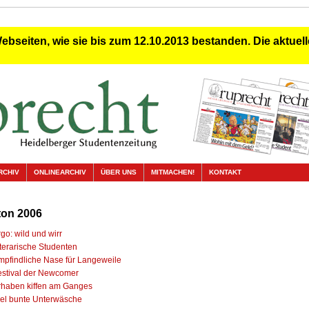
Webseiten, wie sie bis zum 12.10.2013 bestanden. Die aktuelle
RCHIV
ONLINEARCHIV
ÜBER UNS
MITMACHEN!
KONTAKT
ton 2006
go: wild und wirr
iterarische Studenten
mpfindliche Nase für Langeweile
estival der Newcomer
rhaben kiffen am Ganges
iel bunte Unterwäsche