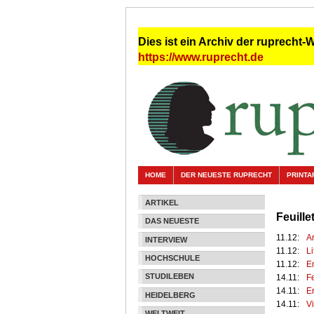
Dies ist ein Archiv der ruprecht-
https://www.ruprecht.de
HOME
DER NEUESTE RUPRECHT
PRINTA
ARTIKEL
Feuille
DAS NEUESTE
11.12:
Ar
INTERVIEW
11.12:
L
HOCHSCHULE
11.12:
E
STUDILEBEN
14.11:
F
14.11:
E
HEIDELBERG
14.11:
V
WELTWEIT