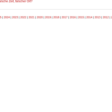
lsche Zeit, falscher Ort?
5
|
2024
|
2023
|
2022
|
2021
|
2020
|
2019
|
2018
|
2017
|
2016
|
2015
|
2014
|
2013
|
2012
|