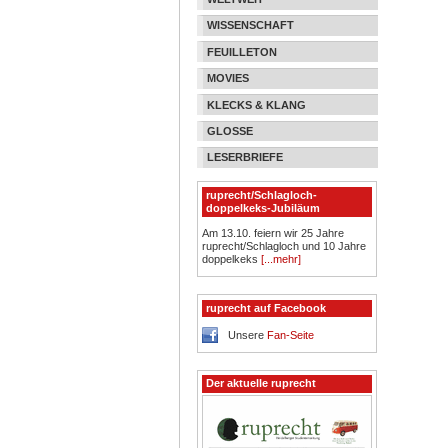
WISSENSCHAFT
FEUILLETON
MOVIES
KLECKS & KLANG
GLOSSE
LESERBRIEFE
ruprecht/Schlagloch-
doppelkeks-Jubiläum
Am 13.10. feiern wir 25 Jahre
ruprecht/Schlagloch und 10 Jahre
doppelkeks
[...mehr]
ruprecht auf Facebook
Unsere
Fan-Seite
Der aktuelle ruprecht