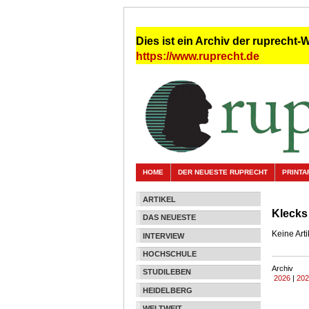
Dies ist ein Archiv der ruprecht-
https://www.ruprecht.de
HOME
DER NEUESTE RUPRECHT
PRINTA
ARTIKEL
Klecks
DAS NEUESTE
Keine Art
INTERVIEW
HOCHSCHULE
Archiv
STUDILEBEN
2026
|
202
HEIDELBERG
WELTWEIT