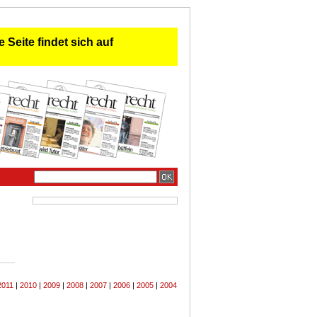
 Seite findet sich auf
2011
|
2010
|
2009
|
2008
|
2007
|
2006
|
2005
|
2004