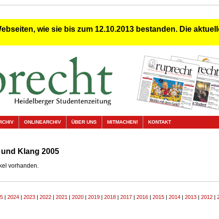
Webseiten, wie sie bis zum 12.10.2013 bestanden. Die aktuelle
RCHIV
ONLINEARCHIV
ÜBER UNS
MITMACHEN!
KONTAKT
 und Klang 2005
ikel vorhanden.
5
|
2024
|
2023
|
2022
|
2021
|
2020
|
2019
|
2018
|
2017
|
2016
|
2015
|
2014
|
2013
|
2012
|