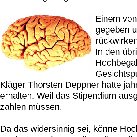
Einem von
gegeben un
rückwirke
In den übri
Hochbegab
Gesichtspu
Kläger Thorsten Deppner hatte jahr
erhalten. Weil das Stipendium aus
zahlen müssen.
Da das widersinnig sei, könne Hoc